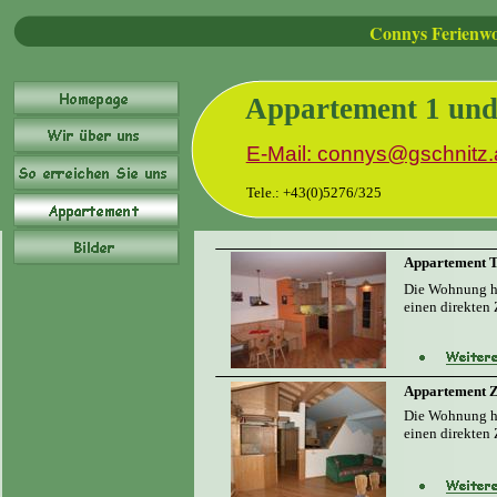
Connys Ferienw
Appartement 1 und
E-Mail: connys@gschnitz.
T
ele.: +43(0)5276/325
Appartement T
Die Wohnung ha
einen direkten
Appartement Z
Die Wohnung ha
einen direkten