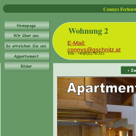
Connys Ferien
Wohnung 2
E-Mail:
connys@gschnitz.at
T
ele.: +43(0)5276/325